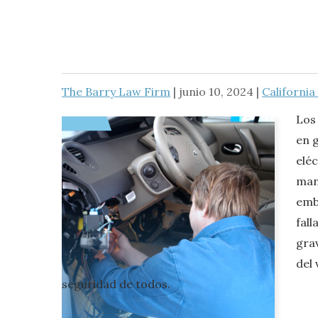
The Barry Law Firm
|
junio 10, 2024
|
Californi
Los
en 
elé
mane
emb
fal
gra
del
seguridad de todos.