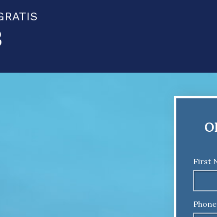
GRATIS
3
O
First
Phone