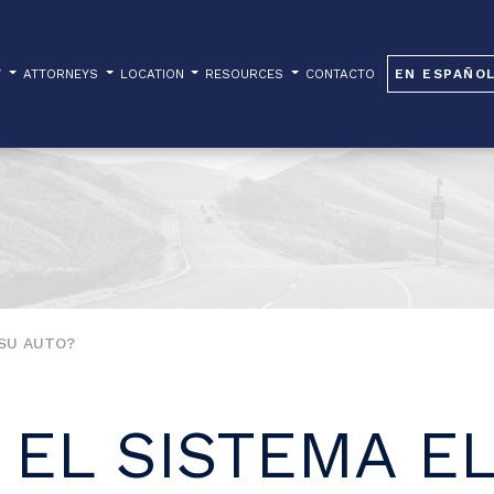
W
ATTORNEYS
LOCATION
RESOURCES
CONTACTO
EN ESPAÑO
 SU AUTO?
 EL SISTEMA E