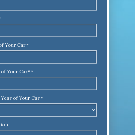
*
of Your Car
*
 of Your Car*
*
 Year of Your Car
*
tion