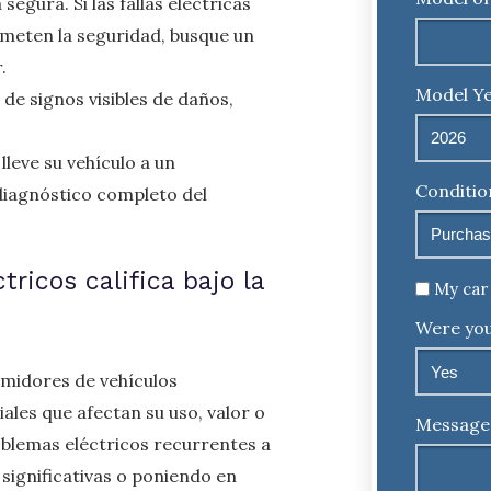
egura. Si las fallas eléctricas
meten la seguridad, busque un
.
Model Ye
de signos visibles de daños,
lleve su vehículo a un
Conditio
diagnóstico completo del
ricos califica bajo la
Untitled
My car 
Were you
umidores de vehículos
les que afectan su uso, valor o
Message
oblemas eléctricos recurrentes a
significativas o poniendo en