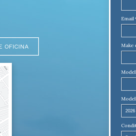
Email
Make 
E OFICINA
Model
Model
Condi