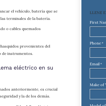
ancar el vehículo, batería que se
LLENE E
as terminales de la batería.
First N
ado o cables quemados
Phone
*
hasquidos provenientes del
o de instrumentos.
Email
*
lema eléctrico en su
Make of 
nados anteriormente, es crucial
eguridad y la de los demás.
Model of