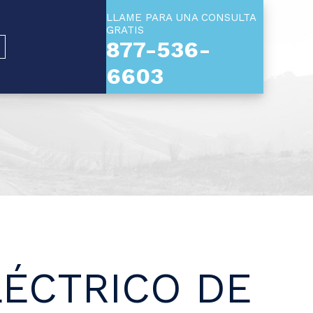
LLAME PARA UNA CONSULTA
GRATIS
877-536-
L
6603
LÉCTRICO DE