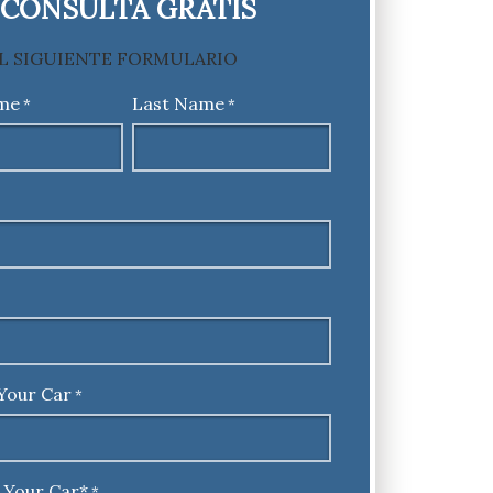
CONSULTA GRATIS
L SIGUIENTE FORMULARIO
ame
Last Name
*
*
Your Car
*
 Your Car*
*